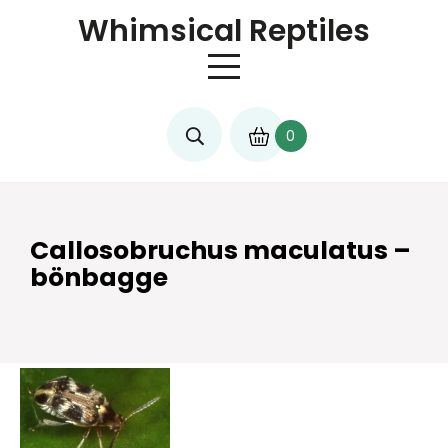
Skip
Whimsical Reptiles
to
content
0
Callosobruchus maculatus –
bönbagge